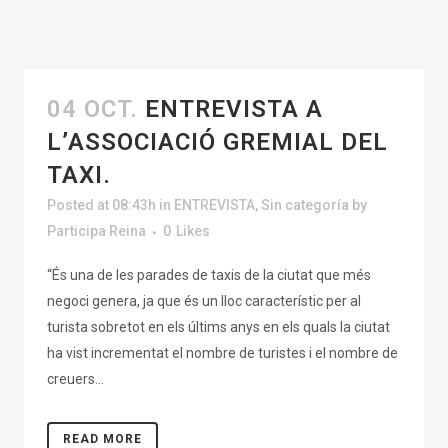
04 OCT.
ENTREVISTA A
L’ASSOCIACIÓ GREMIAL DEL
TAXI.
Posted at 08:43h
in
ENTREVISTA
,
Sin categoría
by
Participa Reina
0
Likes
“És una de les parades de taxis de la ciutat que més
negoci genera, ja que és un lloc característic per al
turista sobretot en els últims anys en els quals la ciutat
ha vist incrementat el nombre de turistes i el nombre de
creuers...
READ MORE