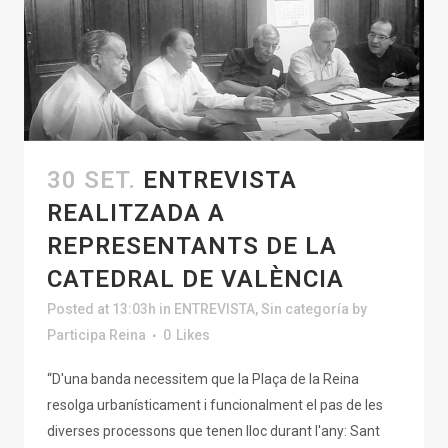
30 SET.
ENTREVISTA
REALITZADA A
REPRESENTANTS DE LA
CATEDRAL DE VALÈNCIA
Posted at 13:03h
in
ENTREVISTA
,
Sin categoría
by
Participa Reina
0
Likes
“D'una banda necessitem que la Plaça de la Reina
resolga urbanísticament i funcionalment el pas de les
diverses processons que tenen lloc durant l'any: Sant