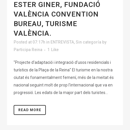
ESTER GINER, FUNDACIÓ
VALÈNCIA CONVENTION
BUREAU, TURISME
VALÈNCIA.
Posted at 07:17h
in
ENTREVISTA
,
Sin categoría
by
Participa Reina
1
Like
"Projecte d'adaptació i integració d'usos residencials i
turístics de la Plaça de la Reina" El turisme en la nostra
ciutat és fonamentalment femení, més de la meitat és
nacional seguint molt de prop l'internacional que va en
progressió. Les edats de la major part dels turistes...
READ MORE