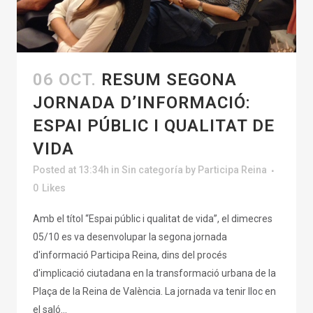
06 OCT.
RESUM SEGONA
JORNADA D’INFORMACIÓ:
ESPAI PÚBLIC I QUALITAT DE
VIDA
Posted at 13:34h
in
Sin categoría
by
Participa Reina
0
Likes
Amb el títol “Espai públic i qualitat de vida”, el dimecres
05/10 es va desenvolupar la segona jornada
d'informació Participa Reina, dins del procés
d'implicació ciutadana en la transformació urbana de la
Plaça de la Reina de València. La jornada va tenir lloc en
el saló...