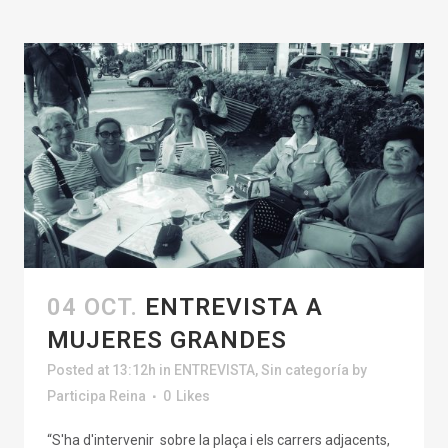
04 OCT.
ENTREVISTA A
MUJERES GRANDES
Posted at 13:12h
in
ENTREVISTA
,
Sin categoría
by
Participa Reina
0
Likes
“S'ha d'intervenir sobre la plaça i els carrers adjacents,