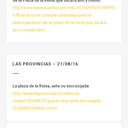
de la Plaza de la Reina que durará año y medio
http://www.lavanguardia.com/vida/20160914/41304995
678/arranca-la-consulta-ciudadana-para-la-
peatonalizacion-de-la-plaza-de-la-reina-que-durara-
ano-y-medio.html
LAS PROVINCIAS – 21/08/16
La plaza de la Reina, ante su encrucijada
http://www.lasprovincias.es/valencia-
ciudad/201608/21/plaza-reina-ante-encrucijada-
20160820234450-v.html