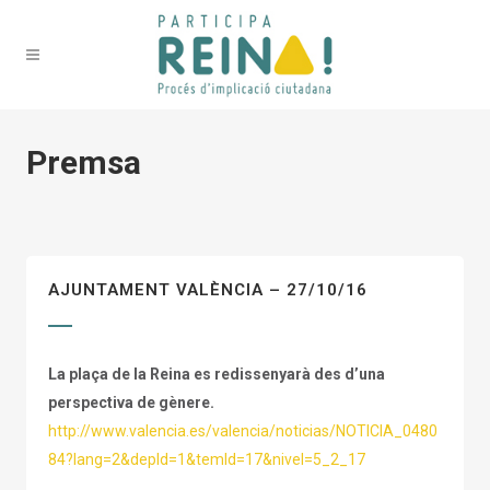
Premsa
AJUNTAMENT VALÈNCIA – 27/10/16
La plaça de la Reina es redissenyarà des d’una
perspectiva de gènere.
http://www.valencia.es/valencia/noticias/NOTICIA_0480
84?lang=2&depId=1&temId=17&nivel=5_2_17