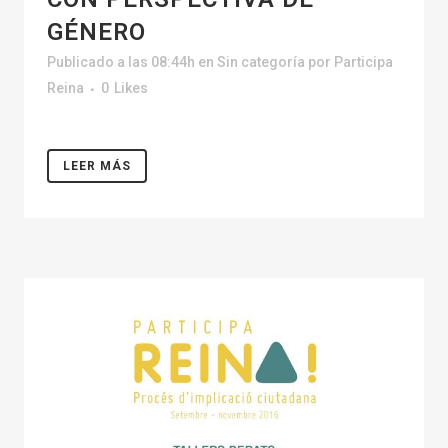
GÉNERO
Publicado a las 08:44h
en
Sin categoría
por
Participa
Reina
0
Likes
LEER MÁS