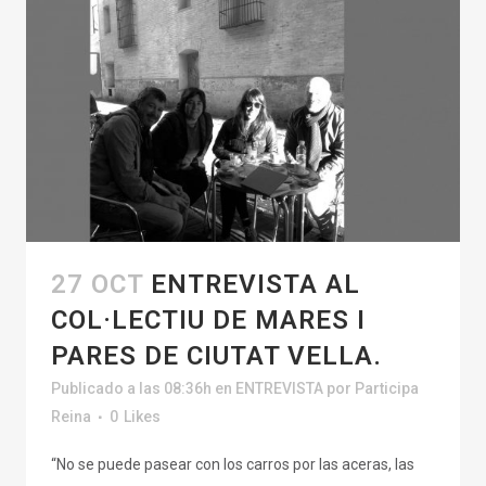
27 OCT
ENTREVISTA AL
COL·LECTIU DE MARES I
PARES DE CIUTAT VELLA.
Publicado a las 08:36h
en
ENTREVISTA
por
Participa
Reina
0
Likes
“No se puede pasear con los carros por las aceras, las