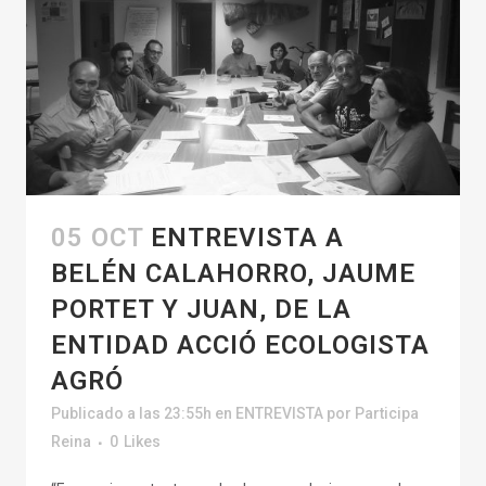
05 OCT
ENTREVISTA A
BELÉN CALAHORRO, JAUME
PORTET Y JUAN, DE LA
ENTIDAD ACCIÓ ECOLOGISTA
AGRÓ
Publicado a las 23:55h
en
ENTREVISTA
por
Participa
Reina
0
Likes