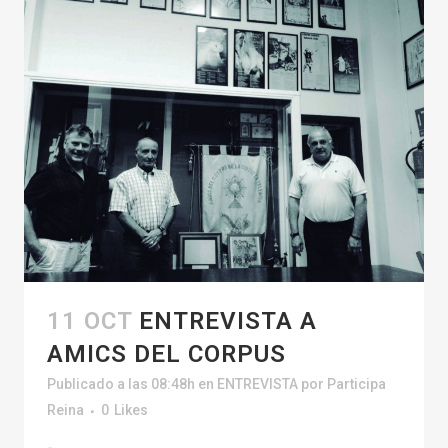
11 OCT
ENTREVISTA A
AMICS DEL CORPUS
Publicado a las 08:48h
en
ENTREVISTA
por
Participa
Reina
0
Likes