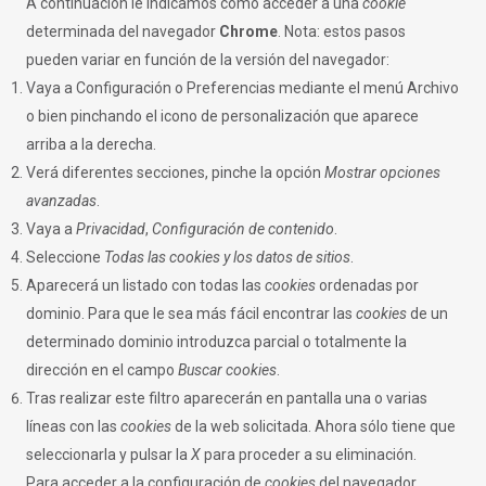
A continuación le indicamos cómo acceder a una
cookie
determinada del navegador
Chrome
. Nota: estos pasos
pueden variar en función de la versión del navegador:
Vaya a Configuración o Preferencias mediante el menú Archivo
o bien pinchando el icono de personalización que aparece
arriba a la derecha.
Verá diferentes secciones, pinche la opción
Mostrar opciones
avanzadas
.
Vaya a
Privacidad
,
Configuración de contenido
.
Seleccione
Todas las
cookies
y los datos de sitios
.
Aparecerá un listado con todas las
cookies
ordenadas por
dominio. Para que le sea más fácil encontrar las
cookies
de un
determinado dominio introduzca parcial o totalmente la
dirección en el campo
Buscar cookies
.
Tras realizar este filtro aparecerán en pantalla una o varias
líneas con las
cookies
de la web solicitada. Ahora sólo tiene que
seleccionarla y pulsar la
X
para proceder a su eliminación.
Para acceder a la configuración de
cookies
del navegador